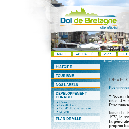
MAIRIE
ACTUALITÉS
VIVRE
SE D
Accueil
> Découvrir
HISTOIRE
TOURISME
DÉVEL
NOS LABELS
Pas uniquem
DÉVELOPPEMENT
" Nous n’h
DURABLE
mots d’Ant
L'eau
l’environnem
Les déchets
Les déplacements doux
Le bruit
Issue des t
1972, la no
PLAN DE VILLE
la générati
propres be