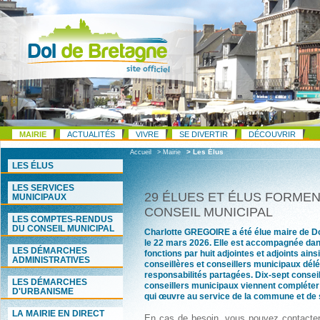
MAIRIE
ACTUALITÉS
VIVRE
SE DIVERTIR
DÉCOUVRIR
> Les Élus
Accueil
> Mairie
LES ÉLUS
LES SERVICES
29 ÉLUES ET ÉLUS FORMEN
MUNICIPAUX
CONSEIL MUNICIPAL
LES COMPTES-RENDUS
DU CONSEIL MUNICIPAL
Charlotte GREGOIRE a été élue maire de D
le 22 mars 2026. Elle est accompagnée da
LES DÉMARCHES
fonctions par huit adjointes et adjoints ainsi
ADMINISTRATIVES
conseillères et conseillers municipaux dél
responsabilités partagées. Dix-sept conseil
LES DÉMARCHES
conseillers municipaux viennent compléter
D'URBANISME
qui œuvre au service de la commune et de 
LA MAIRIE EN DIRECT
En cas de besoin, vous pouvez contacter 